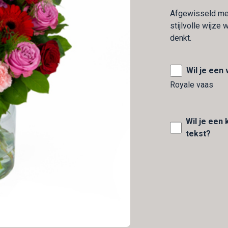
Afgewisseld met
stijlvolle wijze
denkt.
Wil je een
Royale vaas
Wil je een
tekst?