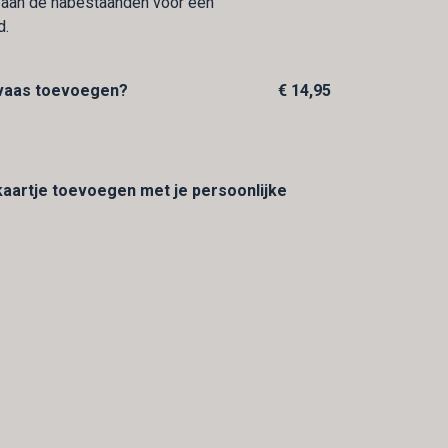
t aan de nabestaanden voor een
d.
 vaas toevoegen?
€ 14,95
 kaartje toevoegen met je persoonlijke