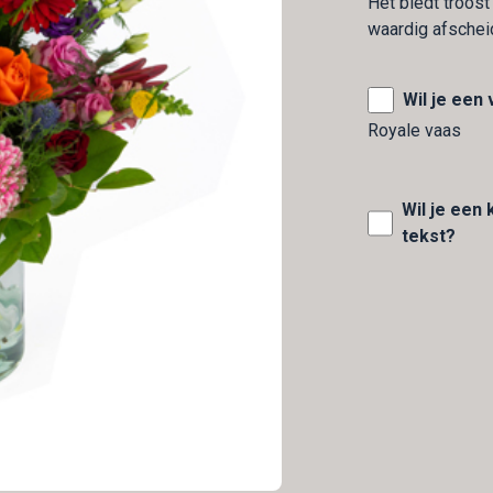
Het biedt troos
waardig afschei
Wil je een
Royale vaas
Wil je een
tekst?